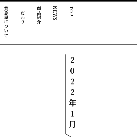
賛急屋について
こだわり
商品紹介
NEWS
TOP
2
0
2
2
年
1
月