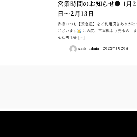
営業時間のお知らせ● 1月2
日〜2月13日
皆様いつも【賛急屋】をご利用頂きありがと
ございます
この度、三重県より発令の「
ん延防止等 […]
sank_admin
2022年1月20日