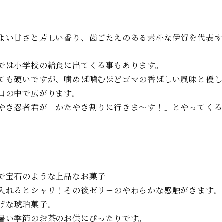
よい甘さと芳しい香り、歯ごたえのある素朴な伊賀を代表
では小学校の給食に出てくる事もあります。
ても硬いですが、噛めば噛むほどゴマの香ばしい風味と優
口の中で広がります。
やき忍者君が「かたやき割りに行きま〜す！」とやってく
で宝石のような上品なお菓子
入れるとシャリ！その後ゼリーのやわらかな感触がきます。
げな琥珀菓子。
暑い季節のお茶のお供にぴったりです。