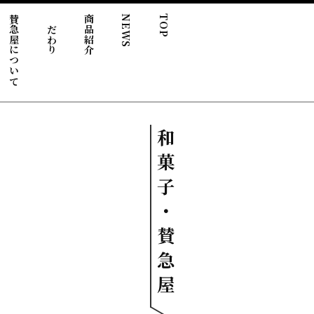
賛急屋について
こだわり
商品紹介
NEWS
TOP
和
菓
子
・
賛
急
屋