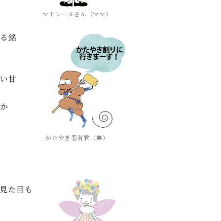
マドレーヌさん（ママ）
する銘
しい甘
るか
かたやき忍者君（弟）
見た目も