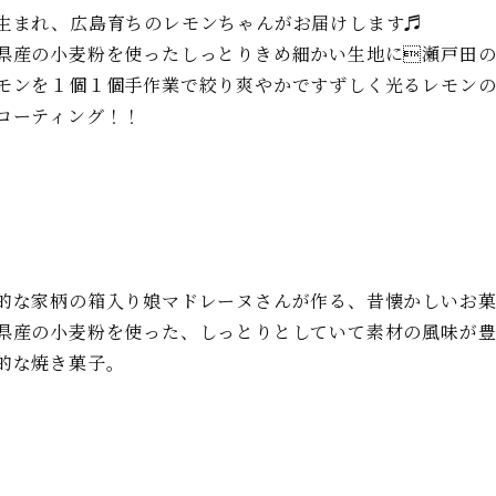
生まれ、広島育ちのレモンちゃんがお届けします♬
県産の小麦粉を使ったしっとりきめ細かい生地に瀬戸田
モンを１個１個手作業で絞り爽やかですずしく光るレモン
コーティング！！
的な家柄の箱入り娘マドレーヌさんが作る、昔懐かしいお
県産の小麦粉を使った、しっとりとしていて素材の風味が
的な焼き菓子。