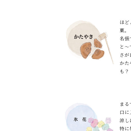
ほど
菓。
名張
と〜
さが
かた
も？
まる
口に
涼し
特に