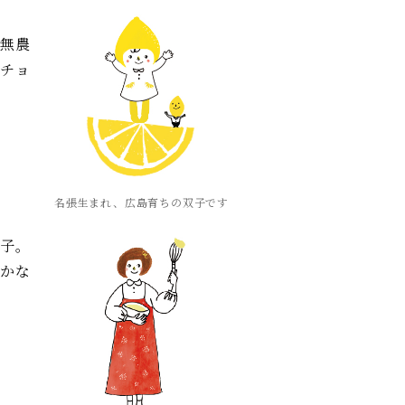
の無農
のチョ
名張生まれ、広島育ちの双子です
菓子。
豊かな