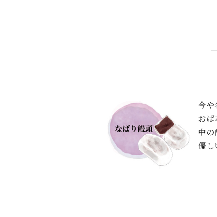
今や
おば
中の
優し